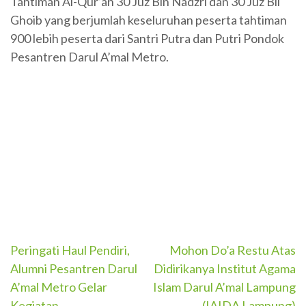
Tahtiman Al-Qur’an 30 Juz Bin Nadzri dan 30 Juz Bil
Ghoib yang berjumlah keseluruhan peserta tahtiman
900 lebih peserta dari Santri Putra dan Putri Pondok
Pesantren Darul A’mal Metro.
Peringati Haul Pendiri,
Mohon Do’a Restu Atas
Post
Alumni Pesantren Darul
Didirikanya Institut Agama
navigation
A’mal Metro Gelar
Islam Darul A’mal Lampung
Kegiatan
(IAIDA Lampung)